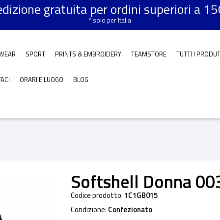
dizione gratuita per ordini superiori a 1
* solo per Italia
WEAR
SPORT
PRINTS & EMBROIDERY
TEAMSTORE
TUTTI I PRODU
ACI
ORARI E LUOGO
BLOG
Softshell Donna 00
Codice prodotto:
1C1GB015
Condizione:
Confezionato