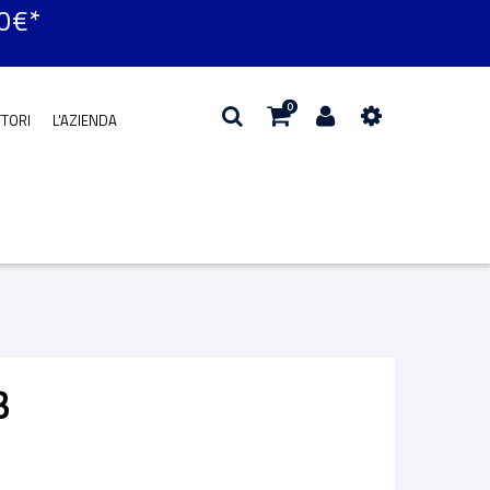
50€*
0
TTORI
L'AZIENDA
3