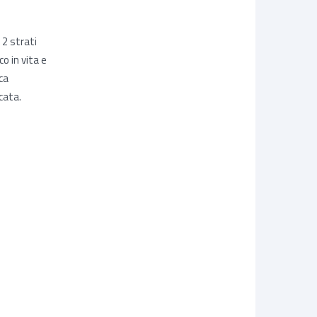
 2 strati
o in vita e
ca
cata.