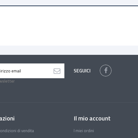
SEGUICI
ewsletter
azioni
Il mio account
ondizioni di vendita
I miei ordini